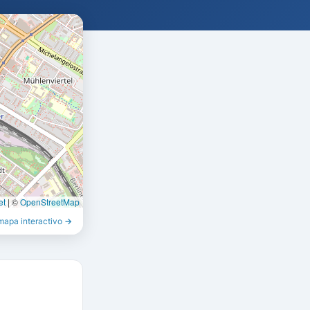
et
|
©
OpenStreetMap
 mapa interactivo →