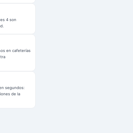
les 4 son
ad.
ños en cafeterías
tra
 en segundos:
iones de la