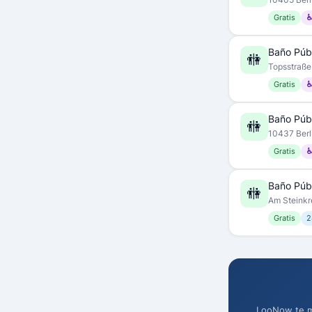
Gratis
♿
Baño Púb
🚻
Topsstraße
Gratis
♿
Baño Púb
🚻
10437 Berl
Gratis
♿
Baño Púb
🚻
Am Steinkre
Gratis
2
LooNow te mu