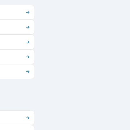
→
→
→
→
→
→