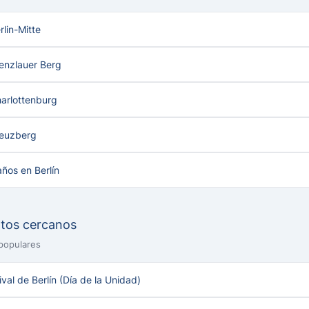
lin-Mitte
enzlauer Berg
arlottenburg
reuzberg
ños en Berlín
ntos cercanos
populares
tival de Berlín (Día de la Unidad)