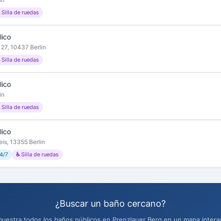
 Silla de ruedas
lico
 27, 10437 Berlin
 Silla de ruedas
lico
in
 Silla de ruedas
lico
is, 13355 Berlin
4/7
♿ Silla de ruedas
¿Buscar un baño cercano?
estra todos los baños públicos en Prenzlauer Berg en un mapa interact