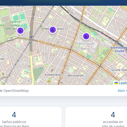
♿
♿
♿
Leafl
 de OpenStreetMap
Abrir
4
4
baños públicos
accesible en
en Prenzlauer Berg
silla de ruedas