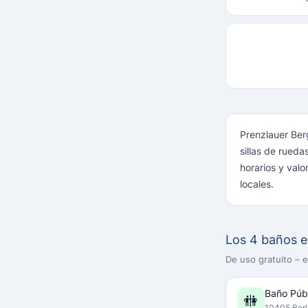
Prenzlauer Ber
sillas de rued
horarios y val
locales.
Los 4 baños e
De uso gratuito – 
Baño Púb
🚻
10405 Berl