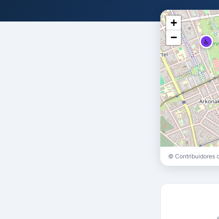
+
−
♿
© Contribuidores