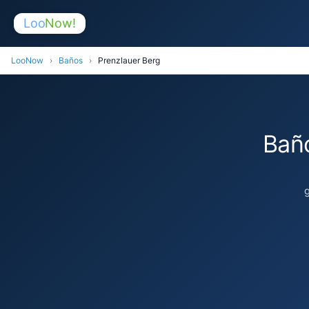
Loo
Now!
LooNow
›
Baños
›
Prenzlauer Berg
Bañ
g