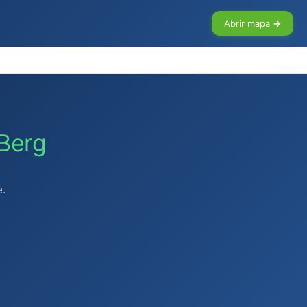
Abrir mapa →
 Berg
e.