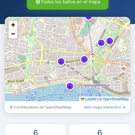
Todos los baños en el mapa
♿
+
−
♿
♿
♿
♿
♿
Leaflet
|
©
OpenStreetMap
© Contribuidores de OpenStreetMap
Abrir mapa interactivo →
6
6