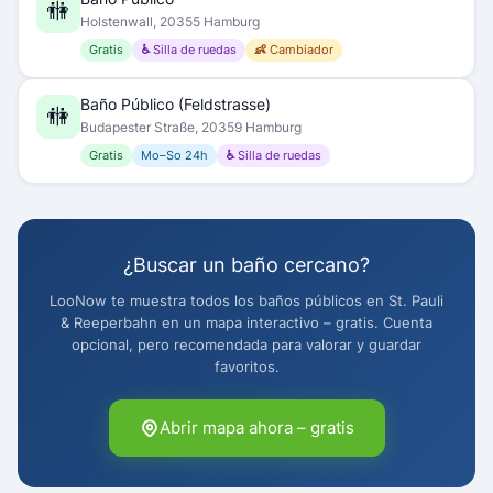
🚻
Holstenwall, 20355 Hamburg
Gratis
♿ Silla de ruedas
👶 Cambiador
Baño Público (Feldstrasse)
🚻
Budapester Straße, 20359 Hamburg
Gratis
Mo–So 24h
♿ Silla de ruedas
¿Buscar un baño cercano?
LooNow te muestra todos los baños públicos en St. Pauli
& Reeperbahn en un mapa interactivo – gratis. Cuenta
opcional, pero recomendada para valorar y guardar
favoritos.
Abrir mapa ahora – gratis