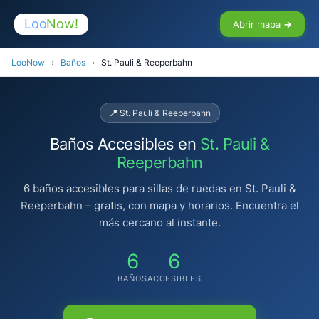
Loo
Now!
Abrir mapa →
LooNow
›
Baños
›
St. Pauli & Reeperbahn
📍 St. Pauli & Reeperbahn
Baños Accesibles en
St. Pauli &
Reeperbahn
6 baños accesibles para sillas de ruedas en St. Pauli &
Reeperbahn – gratis, con mapa y horarios. Encuentra el
más cercano al instante.
6
6
BAÑOS
ACCESIBLES