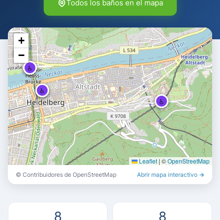
Todos los baños en el mapa
+
♿
♿
−
♿
♿
♿
♿
♿
♿
Leaflet
|
©
OpenStreetMap
© Contribuidores de OpenStreetMap
Abrir mapa interactivo →
8
8