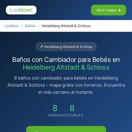
Loo
Now!
Abrir mapa →
LooNow
›
Baños
›
Heidelberg Altstadt & Schloss
📍 Heidelberg Altstadt & Schloss
Baños con Cambiador para Bebés en
Heidelberg Altstadt & Schloss
8 baños con cambiador para bebés en Heidelberg
Altstadt & Schloss – mapa gratis con horarios. Encuentra
el más cercano al instante.
8
8
BAÑOS
ACCESIBLES