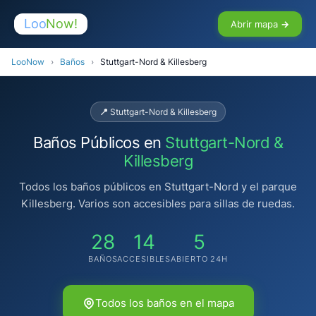
Loo
Now!
Abrir mapa →
LooNow
›
Baños
›
Stuttgart-Nord & Killesberg
📍 Stuttgart-Nord & Killesberg
Baños Públicos en
Stuttgart-Nord &
Killesberg
Todos los baños públicos en Stuttgart-Nord y el parque
Killesberg. Varios son accesibles para sillas de ruedas.
🚻
28
14
5
BAÑOS
ACCESIBLES
ABIERTO 24H
🚻
Todos los baños en el mapa