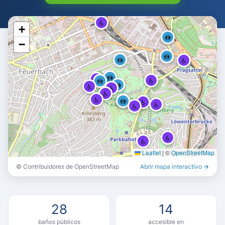
♿
+
🚻
−
🚻
🚻
♿
🚻
♿
♿
🚻
🚻
♿
♿
♿
♿
🚻
🚻
♿
♿
♿
♿
♿
Leaflet
|
©
OpenStreetMap
© Contribuidores de OpenStreetMap
Abrir mapa interactivo →
🚻
🚻
🚻
28
14
baños públicos
accesible en