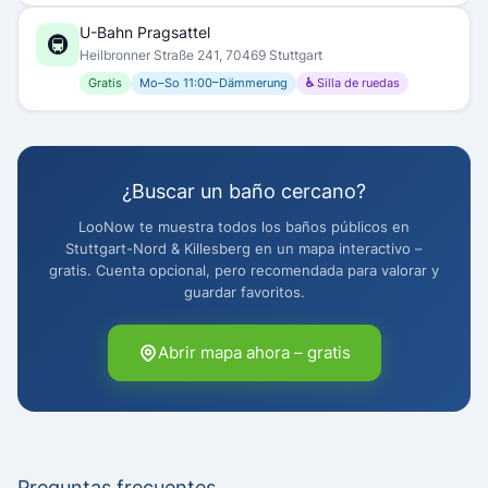
U-Bahn Pragsattel
🚇
Heilbronner Straße 241, 70469 Stuttgart
Gratis
Mo–So 11:00–Dämmerung
♿ Silla de ruedas
¿Buscar un baño cercano?
LooNow te muestra todos los baños públicos en
Stuttgart-Nord & Killesberg en un mapa interactivo –
gratis. Cuenta opcional, pero recomendada para valorar y
guardar favoritos.
Abrir mapa ahora – gratis
Preguntas frecuentes