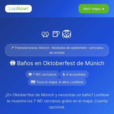
Loo
Now!
Abrir mapa →
🥨🍺🦁
📍 Theresienwiese, Múnich · Mediados de septiembre – principios
de octubre
🚻 Baños en Oktoberfest de Múnich
🚻 7 WC cercanos
♿ 4 accesibles
🗺 Toca el mapa → abre LooNow
¿En Oktoberfest de Múnich y necesitas un baño? LooNow
te muestra los 7 WC cercanos gratis en el mapa. Cuenta
opcional.