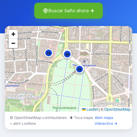
Buscar baño ahora →
+
−
🚻
🚻
🚻
🚻
🚻
Leaflet
|
©
OpenStreetMap
© OpenStreetMap contribuidores · ⬆ Toca mapa
Abrir mapa
= abrir LooNow
interactivo →
🚻
🚻