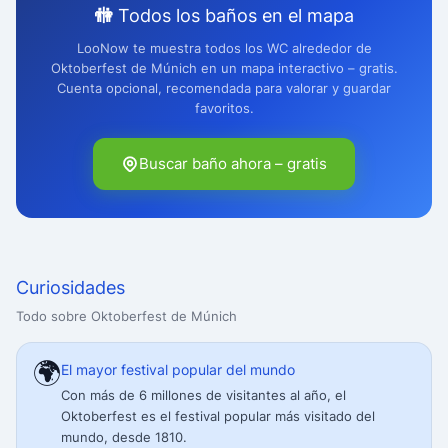
🚻 Todos los baños en el mapa
LooNow te muestra todos los WC alrededor de
Oktoberfest de Múnich en un mapa interactivo – gratis.
Cuenta opcional, recomendada para valorar y guardar
favoritos.
Buscar baño ahora – gratis
Curiosidades
Todo sobre Oktoberfest de Múnich
🌍
El mayor festival popular del mundo
Con más de 6 millones de visitantes al año, el
Oktoberfest es el festival popular más visitado del
mundo, desde 1810.