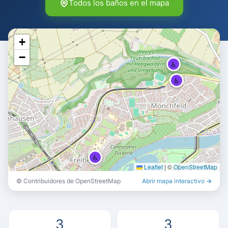
Todos los baños en el mapa
+
−
♿
♿
♿
Leaflet
|
©
OpenStreetMap
© Contribuidores de OpenStreetMap
Abrir mapa interactivo →
3
3