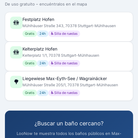
De uso gratuito – encuéntralos en el mapa
Festplatz Hofen
🚻
Mühlhäuser Straße 343, 70378 Stuttgart-Mühlhausen
Gratis
24h
♿ Silla de ruedas
Kelterplatz Hofen
🚻
Kelterplatz 1/1, 70378 Stuttgart-Mühlhausen
Gratis
24h
♿ Silla de ruedas
Liegewiese Max-Eyth-See / Wagrainäcker
🌳
Mühlhäuser Straße 205/1, 70378 Stuttgart-Mühlhausen
Gratis
24h
♿ Silla de ruedas
¿Buscar un baño cercano?
LooNow te muestra todos los baños públicos en Max-