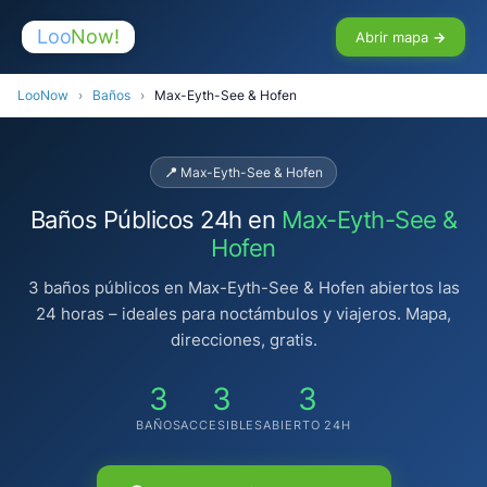
Loo
Now!
Abrir mapa →
LooNow
›
Baños
›
Max-Eyth-See & Hofen
📍 Max-Eyth-See & Hofen
Baños Públicos 24h en
Max-Eyth-See &
Hofen
3 baños públicos en Max-Eyth-See & Hofen abiertos las
24 horas – ideales para noctámbulos y viajeros. Mapa,
direcciones, gratis.
3
3
3
BAÑOS
ACCESIBLES
ABIERTO 24H