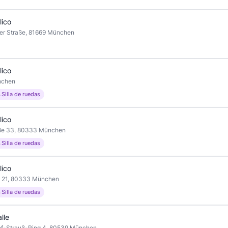
lico
er Straße, 81669 München
lico
nchen
 Silla de ruedas
lico
aße 33, 80333 München
 Silla de ruedas
lico
e 21, 80333 München
 Silla de ruedas
lle
ef-Strauß-Ring 4, 80539 München