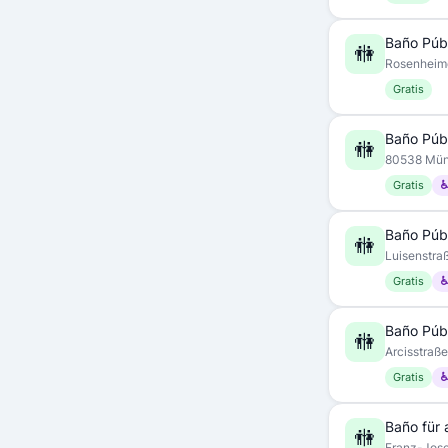
Baño Púb
🚻
Rosenheim
Gratis
Baño Púb
🚻
80538 Mü
Gratis
♿
Baño Púb
🚻
Luisenstr
Gratis
♿
Baño Púb
🚻
Arcisstraß
Gratis
♿
Baño für a
🚻
Franz-Jos