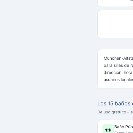
München-Altsta
para sillas de
dirección, hor
usuarios locale
Los 15 baños
De uso gratuito – 
Baño Púb
🚻
Schellings