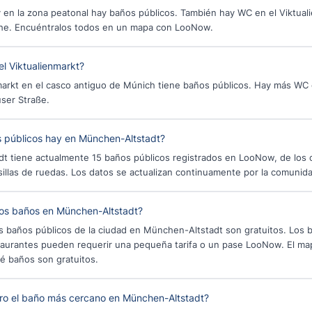
 en la zona peatonal hay baños públicos. También hay WC en el Viktual
che. Encuéntralos todos en un mapa con LooNow.
l Viktualienmarkt?
nmarkt en el casco antiguo de Múnich tiene baños públicos. Hay más WC
ser Straße.
 públicos hay en München-Altstadt?
t tiene actualmente 15 baños públicos registrados en LooNow, de los 
sillas de ruedas. Los datos se actualizan continuamente por la comunid
los baños en München-Altstadt?
os baños públicos de la ciudad en München-Altstadt son gratuitos. Los 
staurantes pueden requerir una pequeña tarifa o un pase LooNow. El ma
é baños son gratuitos.
o el baño más cercano en München-Altstadt?