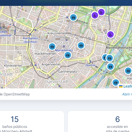
♿
♿
🚻
♿
🚻
🚻
🚻
🚻
🚻
🚻
🚻
🚻
Leafl
 de OpenStreetMap
Abrir
15
6
baños públicos
accesible en
n München-Altstadt
silla de ruedas