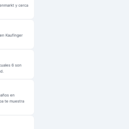
ienmarkt y cerca
 en Kaufinger
cuales 6 son
ad.
baños en
pa te muestra