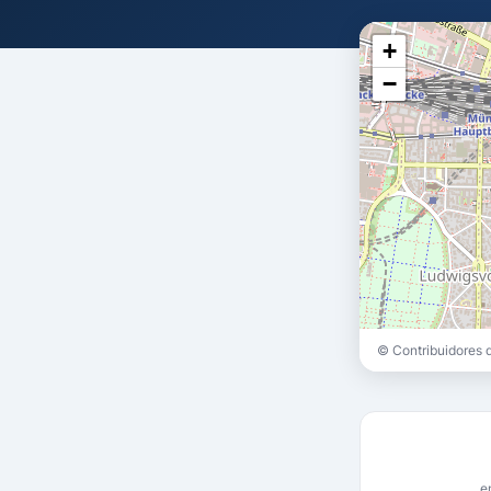
+
−
© Contribuidores
e