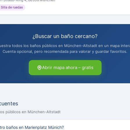
 Silla de ruedas
¿Buscar un baño cercano?
stra todos los baños públicos en München-Altstadt en un mapa interac
Cuenta opcional, pero recomendada para valorar y guardar favoritos.
Abrir mapa ahora – gratis
cuentes
ños públicos en München-Altstadt
ro baños en Marienplatz Múnich?