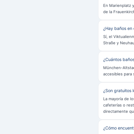
En Marienplatz y
de la Frauenkir
¿Hay baños en e
Sí, el Viktualie
Straße y Neuhau
¿Cuántos baños
München-Altstad
accesibles para 
¿Son gratuitos 
La mayoría de l
cafeterías o re
directamente qu
¿Cómo encuentr