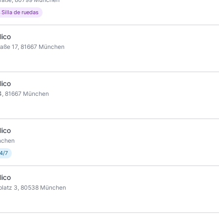
 Silla de ruedas
lico
raße 17, 81667 München
lico
 4, 81667 München
lico
nchen
4/7
lico
platz 3, 80538 München