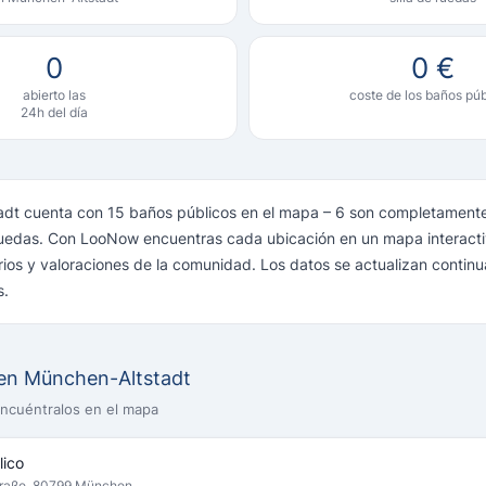
0
0 €
abierto las
coste de los baños púb
24h del día
dt cuenta con 15 baños públicos en el mapa – 6 son completamente
 ruedas. Con LooNow encuentras cada ubicación en un mapa interact
arios y valoraciones de la comunidad. Los datos se actualizan contin
s.
 en München-Altstadt
encuéntralos en el mapa
lico
traße, 80799 München