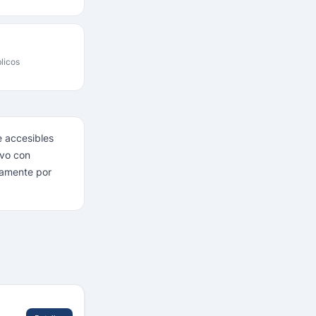
licos
 accesibles
ivo con
uamente por