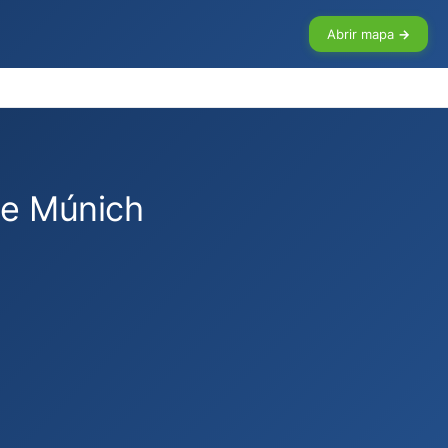
Abrir mapa →
de Múnich