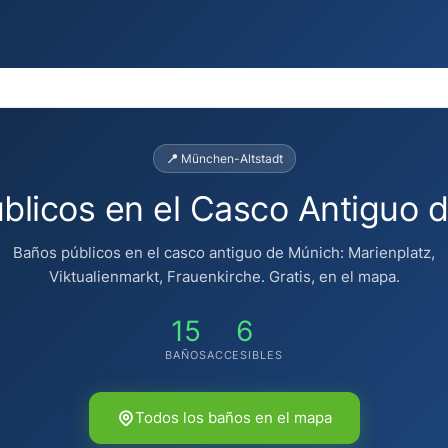
📍 München-Altstadt
blicos en el Casco Antiguo 
Baños públicos en el casco antiguo de Múnich: Marienplatz,
Viktualienmarkt, Frauenkirche. Gratis, en el mapa.
15
6
BAÑOS
ACCESIBLES
♿
♿
Todos los baños en el mapa
♿