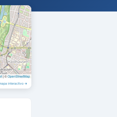
et
|
©
OpenStreetMap
 mapa interactivo →