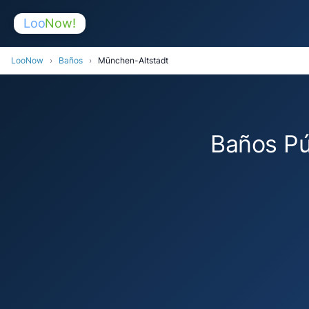
Loo
Now!
LooNow
›
Baños
›
München-Altstadt
Baños Pú