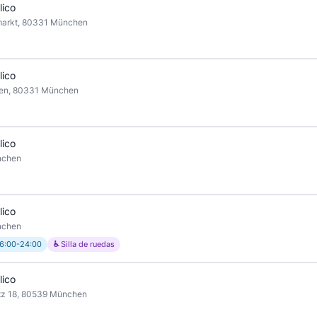
lico
markt, 80331 München
lico
ben, 80331 München
lico
nchen
lico
nchen
6:00-24:00
♿ Silla de ruedas
lico
tz 18, 80539 München