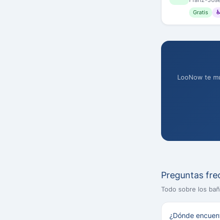
Gratis
♿
LooNow te mue
Preguntas fre
Todo sobre los ba
¿Dónde encuent