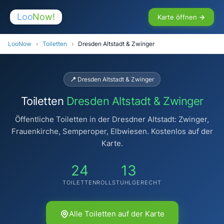
Loo
Now!
Karte öffnen →
LooNow
›
Toiletten
›
Dresden Altstadt & Zwinger
📍 Dresden Altstadt & Zwinger
Toiletten
Dresden Altstadt & Zwinger
Öffentliche Toiletten in der Dresdner Altstadt: Zwinger,
Frauenkirche, Semperoper, Elbwiesen. Kostenlos auf der
Karte.
24
13
TOILETTEN
ROLLSTUHLGERECHT
Alle Toiletten auf der Karte