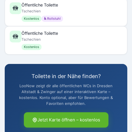
Öffentliche Toilette
🚻
Tschechien
Kostenlos
♿ Rollstuhl
Öffentliche Toilette
🚻
Tschechien
Kostenlos
Toilette in der Nähe finden?
LooNow zeigt dir alle öffentlichen WCs in Dresden
Altstadt & Zwinger auf einer interaktiven Karte –
kostenlos. Konto optional, aber für Bewertungen &
Favoriten empfohlen.
Jetzt Karte öffnen – kostenlos