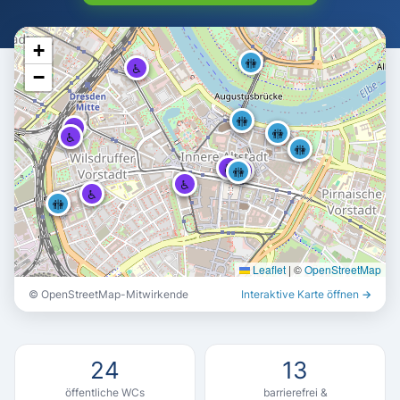
+
🚻
♿
♿
−
🚻
🚻
♿
🚻
🚻
♿
♿
🚻
🚻
♿
♿
♿
♿
🚻
🚻
♿
♿
♿
♿
🚻
🚻
Leaflet
|
©
OpenStreetMap
© OpenStreetMap-Mitwirkende
Interaktive Karte öffnen →
24
13
öffentliche WCs
barrierefrei &