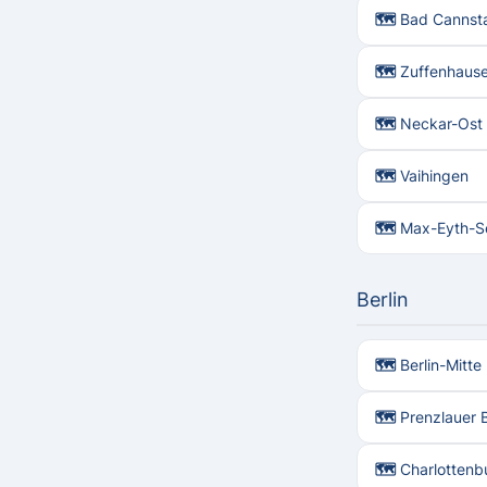
🗺 Bad Cannsta
🗺 Zuffenhaus
🗺 Neckar-Ost
🗺 Vaihingen
🗺 Max-Eyth-S
Berlin
🗺 Berlin-Mitte
🗺 Prenzlauer 
🗺 Charlottenb