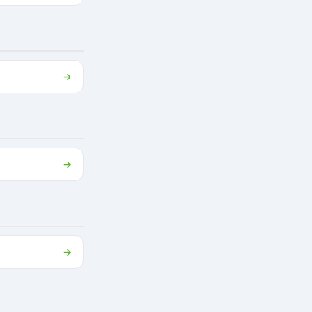
→
→
→