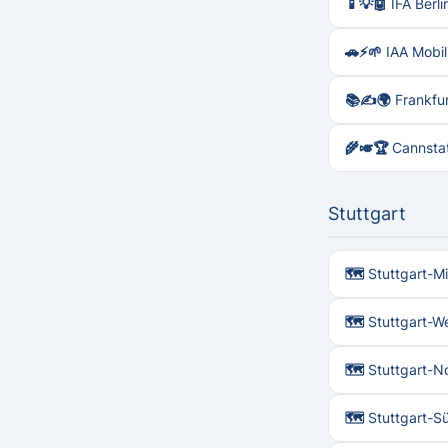
📱💡🤖 IFA Berli
🚗⚡🌱 IAA Mobi
📚✍️🌍 Frankfu
🌾🎺🏆 Cannsta
Stuttgart
🗺 Stuttgart-Mi
🗺 Stuttgart-W
🗺 Stuttgart-No
🗺 Stuttgart-S