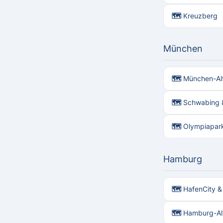
🗺 Kreuzberg
München
🗺 München-Al
🗺 Schwabing &
🗺 Olympiapar
Hamburg
🗺 HafenCity &
🗺 Hamburg-Alt