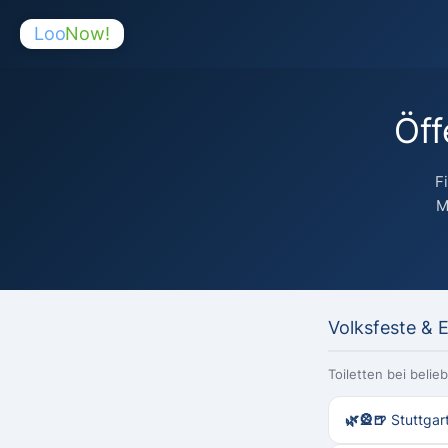
Loo
Now!
Öff
F
M
Volksfeste & 
Toiletten bei beli
🌿🎡🍺 Stuttgart