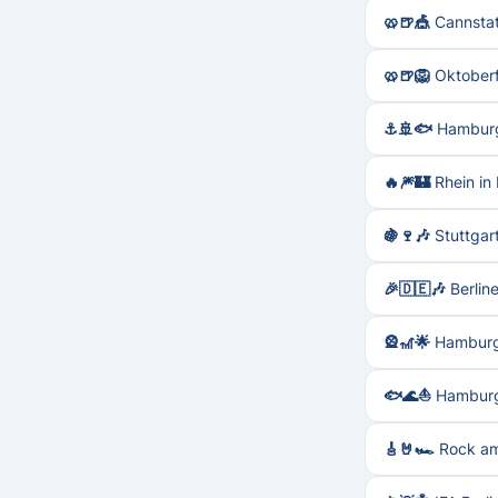
🥨🍺🎪 Cannstat
🥨🍺🦁 Oktober
⚓🚢🐟 Hamburg
🔥🎆🏰 Rhein i
🍇🍷🎶 Stuttgar
🎉🇩🇪🎶 Berline
🎡🎢🌟 Hambur
🐟🌊⛵ Hamburg
🎸🤘🏎️ Rock a