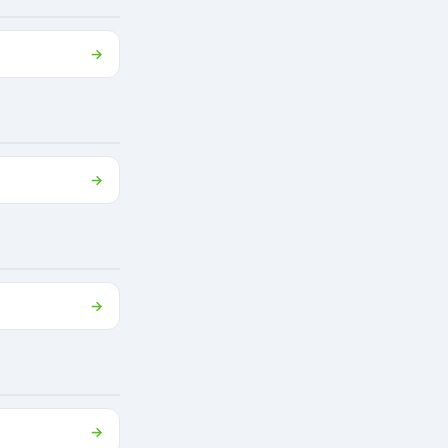
→
→
→
→