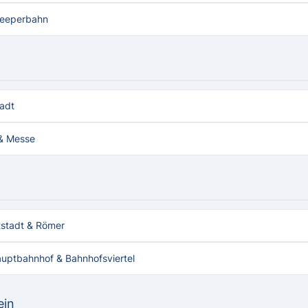
 Reeperbahn
tadt
& Messe
tstadt & Römer
auptbahnhof & Bahnhofsviertel
ein