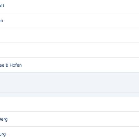
tt
en
ee & Hofen
Berg
urg