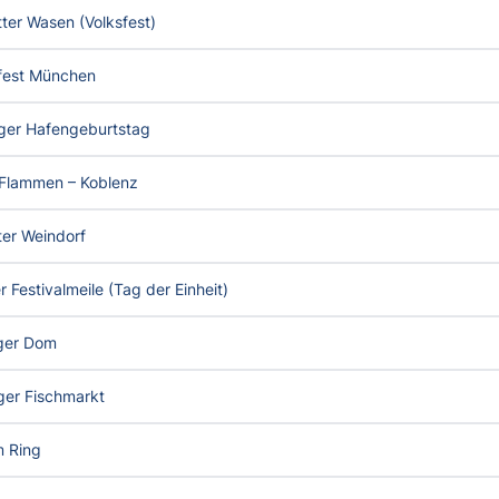
ter Wasen (Volksfest)
fest München
er Hafengeburtstag
n Flammen – Koblenz
ter Weindorf
r Festivalmeile (Tag der Einheit)
ger Dom
er Fischmarkt
m Ring