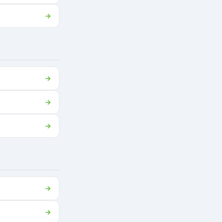
→
→
→
→
→
→