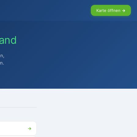
Karte öffnen →
land
n,
n.
→