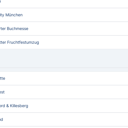
n
lity München
rter Buchmesse
tter Fruchtfestumzug
tte
est
rd & Killesberg
üd