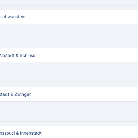
uschwanstein
ltstadt & Schloss
stadt & Zwinger
ssouci & Innenstadt