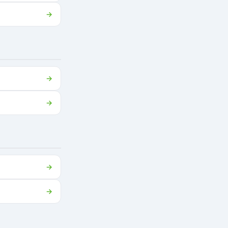
→
→
→
→
→