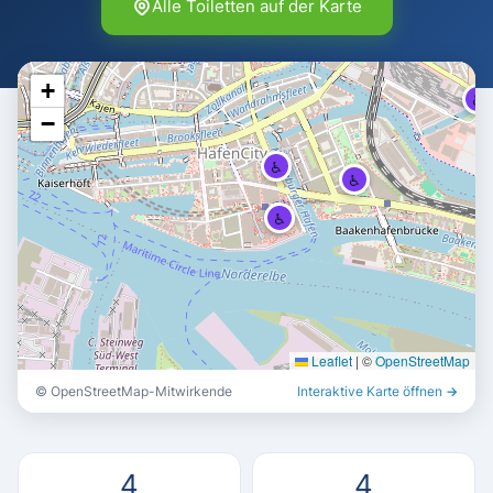
Alle Toiletten auf der Karte
+
♿
−
♿
♿
♿
Leaflet
|
©
OpenStreetMap
© OpenStreetMap-Mitwirkende
Interaktive Karte öffnen →
4
4