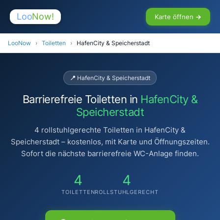
Loo
Now!
Karte öffnen →
LooNow
›
Toiletten
›
HafenCity & Speicherstadt
📍 HafenCity & Speicherstadt
Barrierefreie Toiletten in
HafenCity &
Speicherstadt
4 rollstuhlgerechte Toiletten in HafenCity &
Speicherstadt – kostenlos, mit Karte und Öffnungszeiten.
Sofort die nächste barrierefreie WC-Anlage finden.
4
4
TOILETTEN
ROLLSTUHLGERECHT