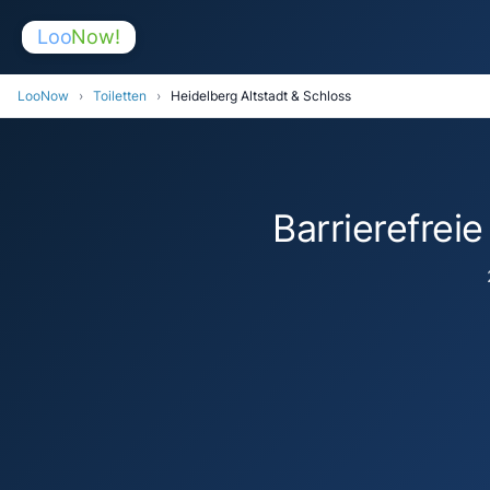
Loo
Now!
LooNow
›
Toiletten
›
Heidelberg Altstadt & Schloss
Barrierefreie