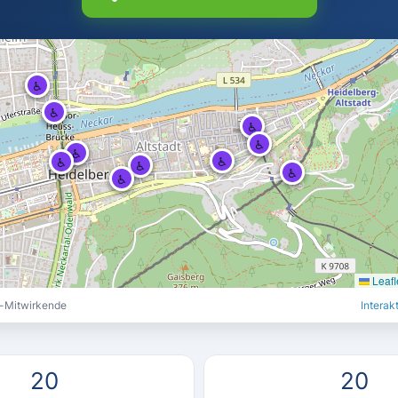
♿
♿
♿
♿
♿
♿
♿
♿
♿
♿
♿
♿
♿
♿
♿
♿
♿
♿
♿
♿
Leafl
-Mitwirkende
Interak
20
20