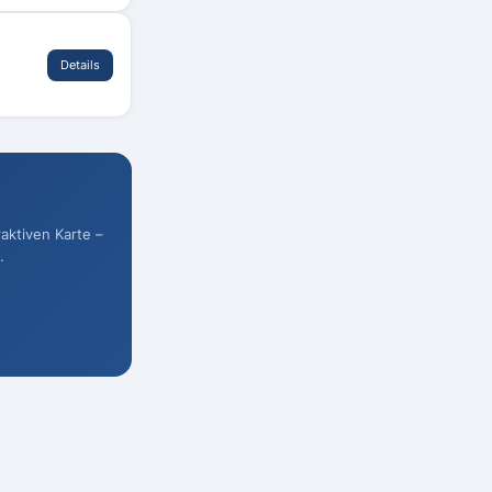
Details
raktiven Karte –
.