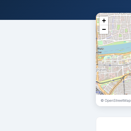
+
−
© OpenStreetMap