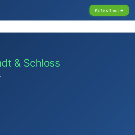
Karte öffnen →
adt & Schloss
–