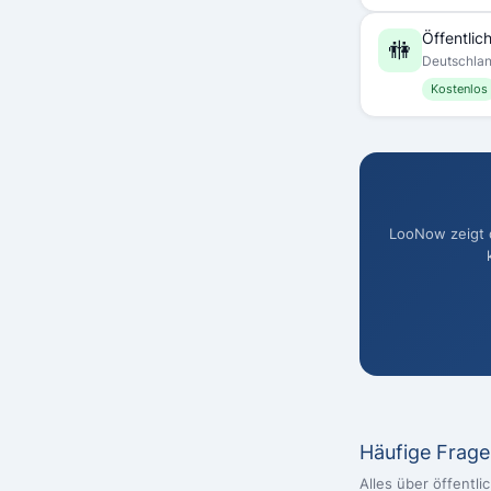
Öffentlich
🚻
Deutschla
Kostenlos
LooNow zeigt di
Häufige Frag
Alles über öffentli