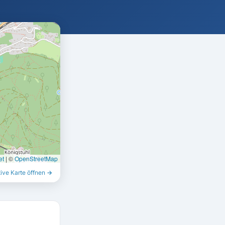
et
|
©
OpenStreetMap
tive Karte öffnen →