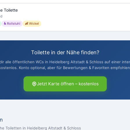
e Toilette
nd
♿ Rollstuhl
👶 Wickel
Toilette in der Nähe finden?
r alle öffentlichen WCs in Heidelberg Altstadt & Schloss auf einer inte
kostenlos. Konto optional, aber für Bewertungen & Favoriten empfohlen
Jetzt Karte öffnen – kostenlos
en
che Toiletten in Heidelberg Altstadt & Schloss