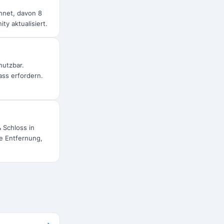
chnet, davon 8
y aktualisiert.
nutzbar.
ass erfordern.
 Schloss in
ve Entfernung,