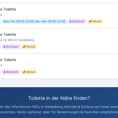
e Toilette
nd
May-Oct 08:00-24:00; Nov-Apr 08:00-22:00
♿ Rollstuhl
👶 Wickel
e Toilette
ße 18, 69120 Heidelberg
♿ Rollstuhl
👶 Wickel
e Toilette
nd
♿ Rollstuhl
👶 Wickel
Toilette in der Nähe finden?
r alle öffentlichen WCs in Heidelberg Altstadt & Schloss auf einer inte
kostenlos. Konto optional, aber für Bewertungen & Favoriten empfohlen