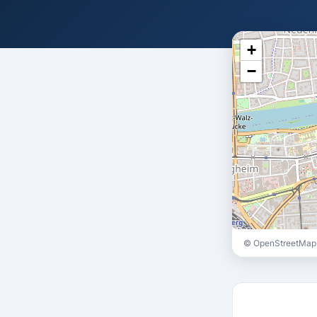
+
−
© OpenStreetMap