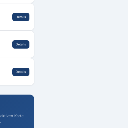
Details
Details
Details
raktiven Karte –
.