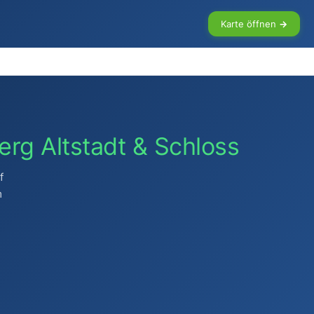
Karte öffnen →
erg Altstadt & Schloss
f
m