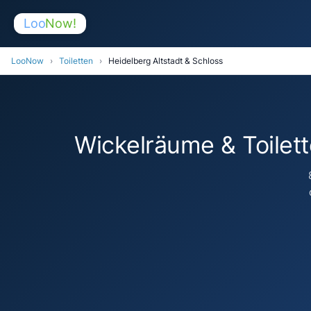
Loo
Now!
LooNow
›
Toiletten
›
Heidelberg Altstadt & Schloss
Wickelräume & Toilett