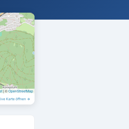
et
|
©
OpenStreetMap
tive Karte öffnen →