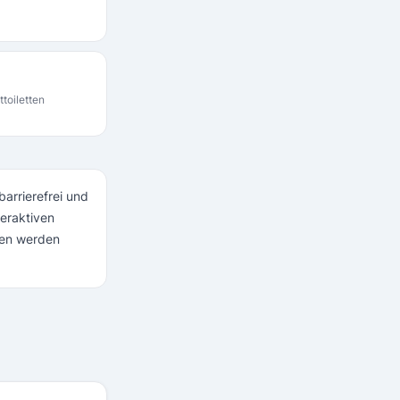
ttoiletten
barrierefrei und
teraktiven
ten werden