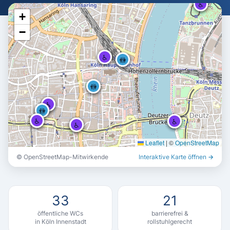
♿
♿
♿
+
−
♿
♿
♿
🚻
🚻
🚻
🚻
🚻
🚻
♿
♿
♿
🚻
🚻
🚻
♿
♿
♿
♿
♿
♿
♿
♿
♿
Leaflet
|
©
OpenStreetMap
♿
♿
♿
© OpenStreetMap-Mitwirkende
Interaktive Karte öffnen →
🚻
🚻
🚻
33
21
öffentliche WCs
barrierefrei &
in Köln Innenstadt
rollstuhlgerecht