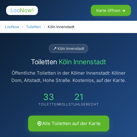
Loo
Now!
Karte öffnen →
LooNow
›
Toiletten
›
Köln Innenstadt
📍 Köln Innenstadt
Toiletten
Köln Innenstadt
Öffentliche Toiletten in der Kölner Innenstadt: Kölner
Dom, Altstadt, Hohe Straße. Kostenlos, auf der Karte.
33
21
TOILETTEN
ROLLSTUHLGERECHT
Alle Toiletten auf der Karte