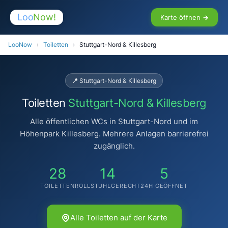
Loo
Now!
Karte öffnen →
LooNow
›
Toiletten
›
Stuttgart-Nord & Killesberg
📍 Stuttgart-Nord & Killesberg
Toiletten
Stuttgart-Nord & Killesberg
Alle öffentlichen WCs in Stuttgart-Nord und im
Höhenpark Killesberg. Mehrere Anlagen barrierefrei
zugänglich.
🚻
28
14
5
TOILETTEN
ROLLSTUHLGERECHT
24H GEÖFFNET
🚻
Alle Toiletten auf der Karte