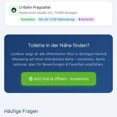
U-Bahn Pragsattel
🚇
Heilbronner Straße 241, 70469 Stuttgart
Kostenlos
Mo–So 11:00–Dämmerung
♿ Rollstuhl
Toilette in der Nähe finden?
LooNow zeigt dir alle öffentlichen WCs in Stuttgart-Nord &
Killesberg auf einer interaktiven Karte – kostenlos. Konto
optional, aber für Bewertungen & Favoriten empfohlen.
Jetzt Karte öffnen – kostenlos
Häufige Fragen