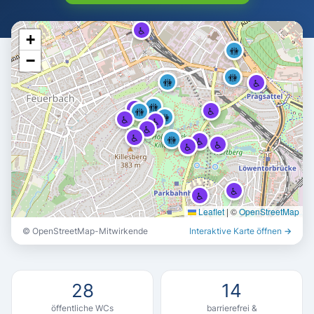
♿
+
🚻
−
🚻
🚻
♿
🚻
♿
♿
🚻
🚻
♿
♿
♿
♿
🚻
🚻
♿
♿
♿
♿
♿
Leaflet
|
©
OpenStreetMap
© OpenStreetMap-Mitwirkende
Interaktive Karte öffnen →
🚻
🚻
🚻
28
14
öffentliche WCs
barrierefrei &