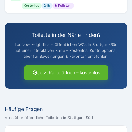
Kostenlos
24h
♿ Rollstuhl
Toilette in der Nähe finden?
LooNow zeigt dir alle öffentlichen WCs in Stuttgart-Süd
auf einer interaktiven Karte – kostenlos. Konto optional,
aber für Bewertungen & Favoriten empfohlen.
Jetzt Karte öffnen – kostenlos
Häufige Fragen
Alles über öffentliche Toiletten in Stuttgart-Süd