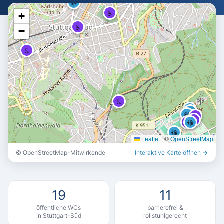
🚻
♿
+
♿
−
♿
♿
🚻
🚻
🚻
♿
♿
♿
🚻
🚻
Leaflet
|
©
OpenStreetMap
© OpenStreetMap-Mitwirkende
Interaktive Karte öffnen →
🚻
♿
♿
♿
19
11
öffentliche WCs
barrierefrei &
in Stuttgart-Süd
rollstuhlgerecht