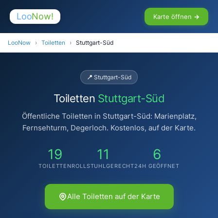
Loo
Now!
Karte öffnen →
LooNow
›
Toiletten
›
Stuttgart-Süd
📍 Stuttgart-Süd
Toiletten
Stuttgart-Süd
Öffentliche Toiletten in Stuttgart-Süd: Marienplatz,
Fernsehturm, Degerloch. Kostenlos, auf der Karte.
19
11
6
TOILETTEN
ROLLSTUHLGERECHT
24H GEÖFFNET
Alle Toiletten auf der Karte
♿
🚻