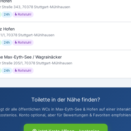
 Hofen
 Straße 343, 70378 Stuttgart-Mühlhausen
24h
♿ Rollstuhl
tz Hofen
z 1/1, 70378 Stuttgart-Mühlhausen
24h
♿ Rollstuhl
se Max-Eyth-See / Wagrainäcker
 Straße 205/1, 70378 Stuttgart-Mühlhausen
24h
♿ Rollstuhl
Toilette in der Nähe finden?
t dir alle öffentlichen WCs in Max-Eyth-See & Hofen auf einer interakt
kostenlos. Konto optional, aber für Bewertungen & Favoriten empfohlen