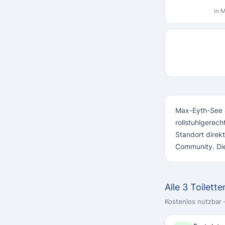
in 
Max-Eyth-See & 
rollstuhlgerec
Standort direk
Community. Die
Alle 3 Toilet
Kostenlos nutzbar –