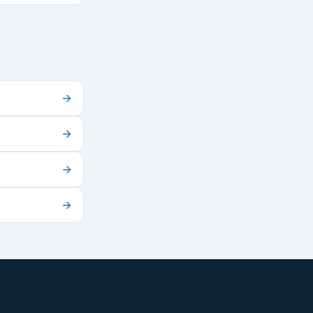
→
→
→
→