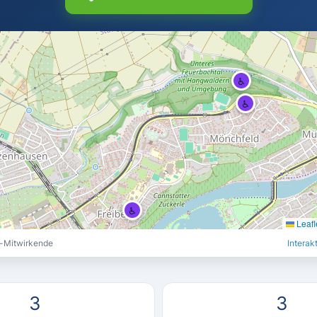
♿
♿
♿
Leafl
-Mitwirkende
Interak
3
3