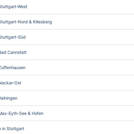
 Stuttgart-West
 Stuttgart-Nord & Killesberg
 Stuttgart-Süd
 Bad Cannstatt
 Zuffenhausen
 Neckar-Ost
 Vaihingen
n Max-Eyth-See & Hofen
n in Stuttgart