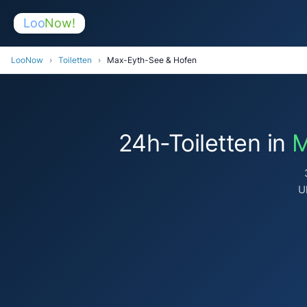
Loo
Now!
LooNow
›
Toiletten
›
Max-Eyth-See & Hofen
24h-Toiletten in
M
U