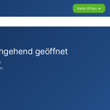
Karte öffnen →
hgehend geöffnet
e
e,