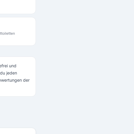
ttoiletten
efrei und
 du jeden
Bewertungen der