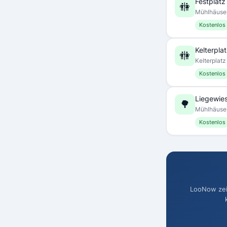
Festplatz
🚻
Mühlhäuser
Kostenlos
Kelterpla
🚻
Kelterplat
Kostenlos
Liegewie
🌳
Mühlhäuser
Kostenlos
LooNow zeig