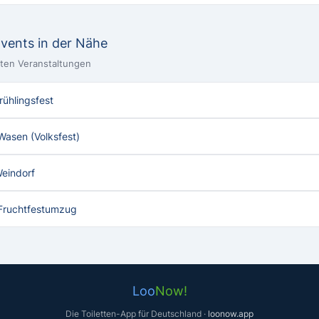
Events in der Nähe
ebten Veranstaltungen
rühlingsfest
Wasen (Volksfest)
Weindorf
 Fruchtfestumzug
Loo
Now!
Die Toiletten-App für Deutschland ·
loonow.app