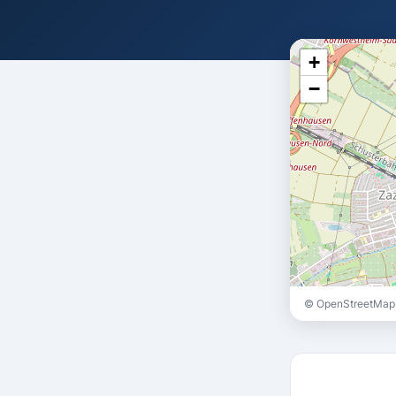
+
−
© OpenStreetMap