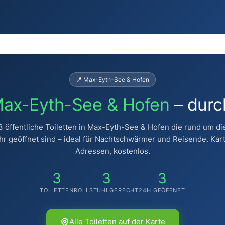
📍 Max-Eyth-See & Hofen
ax-Eyth-See & Hofen
– durc
3 öffentliche Toiletten in Max-Eyth-See & Hofen die rund um di
hr geöffnet sind – ideal für Nachtschwärmer und Reisende. Kart
Adressen, kostenlos.
3
3
3
TOILETTEN
ROLLSTUHLGERECHT
24H GEÖFFNET
Alle Toiletten auf der Karte