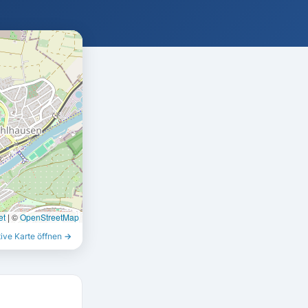
et
|
©
OpenStreetMap
tive Karte öffnen →