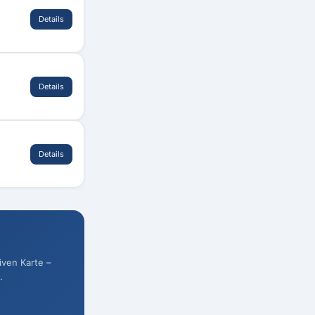
Details
Details
Details
iven Karte –
.